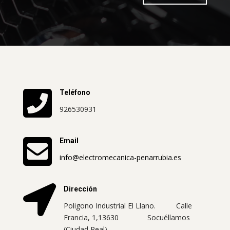

Teléfono
926530931

Email
info@electromecanica-penarrubia.es

Dirección
Poligono Industrial El Llano.
Calle
Francia, 1,13630 Socuéllamos
(Ciudad Real)