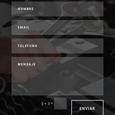
=
5 + 3
ENVIAR